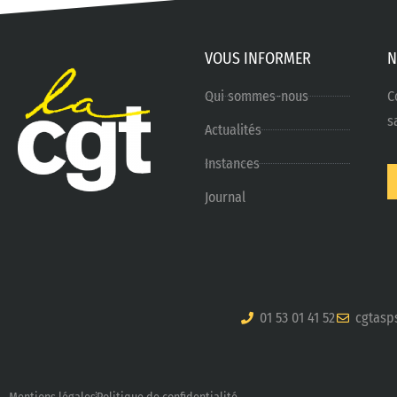
VOUS INFORMER
N
Qui sommes-nous
C
s
Actualités
Instances
Journal
01 53 01 41 52
cgtasp