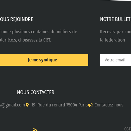
OUS REJOINDRE
NOTRE BULLET
omme plusieurs centaines de milliers de
Recevez par cour
alarié.e.s, choisissez la CGT.
la fédération
Je me syndique
NOUS CONTACTER
s@gmail.com
19, Rue du renard 75004 Paris
Contactez-nous
CGT 