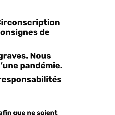
Circonscription
 consignes de
 graves. Nous
 d’une pandémie.
 responsabilités
fin que ne soient