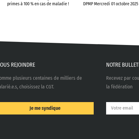
primes à 100 % en cas de maladie !
DPMP Mercredi 01 octobre 2025
OUS REJOINDRE
NOTRE BULLET
omme plusieurs centaines de milliers de
Recevez par cour
alarié.e.s, choisissez la CGT.
la fédération
Je me syndique