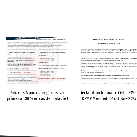
Policiers Municipaux gardez vos
Déclaration liminaire CGT – F3SC
primes à 100 % en cas de maladie !
DPMP Mercredi 01 octobre 2025