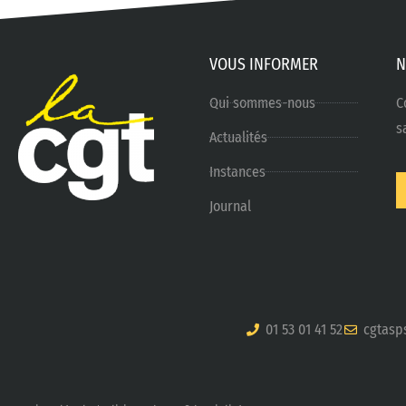
VOUS INFORMER
N
Qui sommes-nous
C
s
Actualités
Instances
Journal
01 53 01 41 52
cgtasp