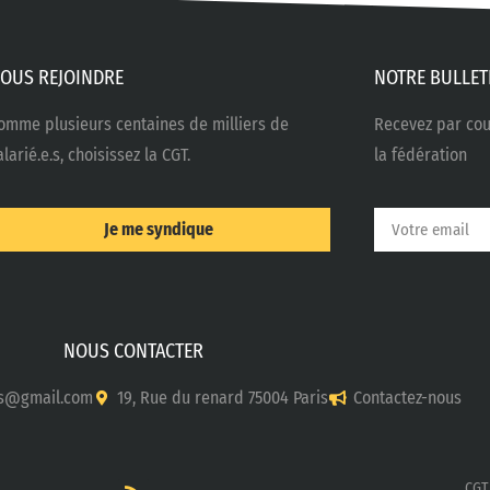
OUS REJOINDRE
NOTRE BULLET
omme plusieurs centaines de milliers de
Recevez par cour
alarié.e.s, choisissez la CGT.
la fédération
Je me syndique
NOUS CONTACTER
s@gmail.com
19, Rue du renard 75004 Paris
Contactez-nous
CGT 