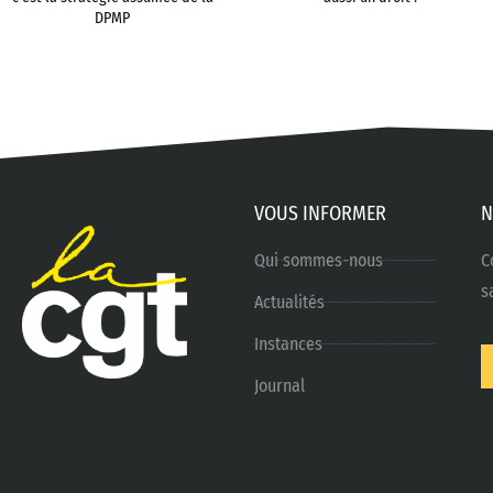
DPMP
VOUS INFORMER
N
Qui sommes-nous
C
s
Actualités
Instances
Journal