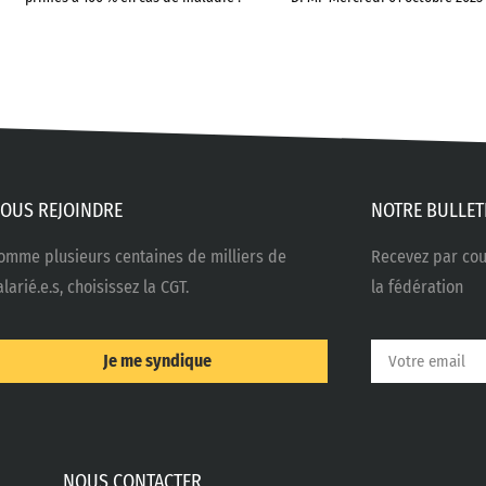
OUS REJOINDRE
NOTRE BULLET
omme plusieurs centaines de milliers de
Recevez par cour
alarié.e.s, choisissez la CGT.
la fédération
Je me syndique
NOUS CONTACTER